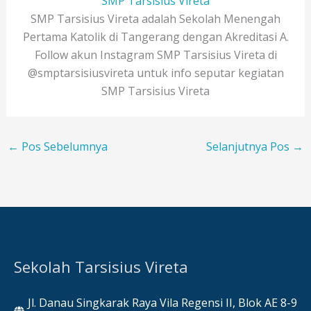
SMP Tarsisius Vireta
SMP Tarsisius Vireta adalah Sekolah Menengah
Pertama Katolik di Tangerang dengan Akreditasi A.
Follow akun Instagram SMP Tarsisius Vireta di
@smptarsisiusvireta untuk info seputar kegiatan
SMP Tarsisius Vireta
←
Pos Sebelumnya
Selanjutnya Pos
→
Sekolah Tarsisius Vireta
Jl. Danau Singkarak Raya Vila Regensi II, Blok AE 8-9