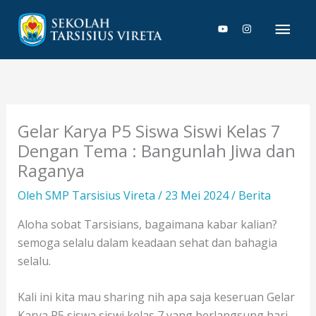
Lewati
Men
ke
konten
Uta
Gelar Karya P5 Siswa Siswi Kelas 7
Dengan Tema : Bangunlah Jiwa dan
Raganya
Oleh
SMP Tarsisius Vireta
/
23 Mei 2024
/
Berita
Aloha sobat Tarsisians, bagaimana kabar kalian?
semoga selalu dalam keadaan sehat dan bahagia
selalu.
Kali ini kita mau sharing nih apa saja keseruan Gelar
Karya P5 siswa siswi kelas 7 yang berlangsung hari