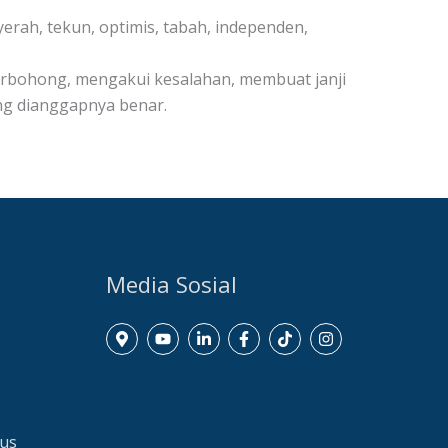
yerah, tekun, optimis, tabah, independen,
erbohong, mengakui kesalahan, membuat janji
ang dianggapnya benar.
Media Sosial
dus