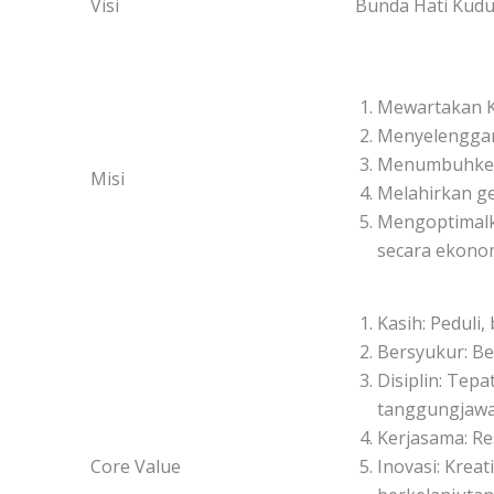
Visi
Bunda Hati Kudu
Mewartakan Ke
Menyelenggara
Menumbuhkemb
Misi
Melahirkan ge
Mengoptimalk
secara ekonom
Kasih: Peduli
Bersyukur: Be
Disiplin: Tepa
tanggungjawa
Kerjasama: Res
Core Value
Inovasi: Kreat