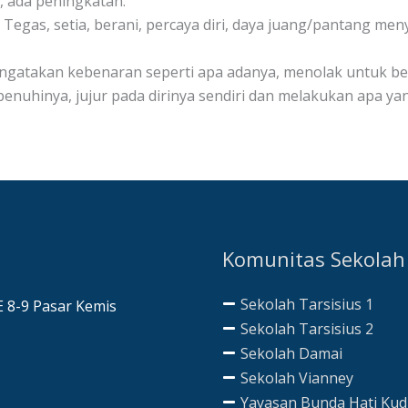
, ada peningkatan.
Tegas, setia, berani, percaya diri, daya juang/pantang men
engatakan kebenaran seperti apa adanya, menolak untuk b
penuhinya, jujur pada dirinya sendiri dan melakukan apa y
Komunitas Sekolah
Sekolah Tarsisius 1
AE 8-9 Pasar Kemis
Sekolah Tarsisius 2
Sekolah Damai
Sekolah Vianney
Yayasan Bunda Hati Ku