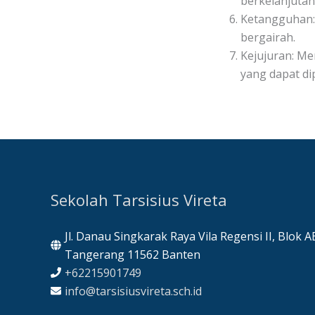
berkelanjutan
Ketangguhan: 
bergairah.
Kejujuran: M
yang dapat di
Sekolah Tarsisius Vireta
Jl. Danau Singkarak Raya Vila Regensi II, Blok 
Tangerang 11562 Banten
+62215901749
info@tarsisiusvireta.sch.id