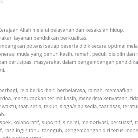
s.
rajaan Allah melalui pelayanan dan kesaksian hidup.
kan layanan pendidikan berkualitas.
angkan potensi setiap peserta didik secara optimal mela
nerasi muda yang penuh kasih, ramah, peduli, disiplin dan 
an partisipasi masyarakat dalam pengembangan pendidikan
i.
, berbagi, rela berkorban, berbelarasa, ramah, memaafkan.
rdoa, mengucapkan terima kasih, menerima kenyataan, tid
t waktu, taat, setia, tekun, siaga/siap sedia, taat asas, tera
b.
pek, kolaboratif, suportif, sinergi, memotivasi, persuasif, to
if, rasa ingin tahu, tangguh, pengembangan diri terus-mener