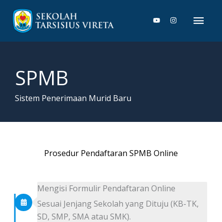
Lewati
Men
ke
konten
Uta
SPMB
Sistem Penerimaan Murid Baru
Prosedur Pendaftaran SPMB Online
Mengisi Formulir Pendaftaran Online
Sesuai Jenjang Sekolah yang Dituju (KB-TK,
SD, SMP, SMA atau SMK).