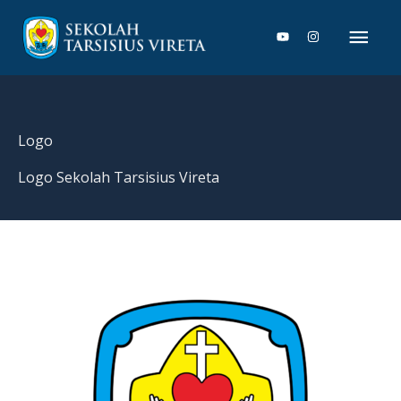
Lewati
Men
ke
konten
Uta
Logo
Logo Sekolah Tarsisius Vireta