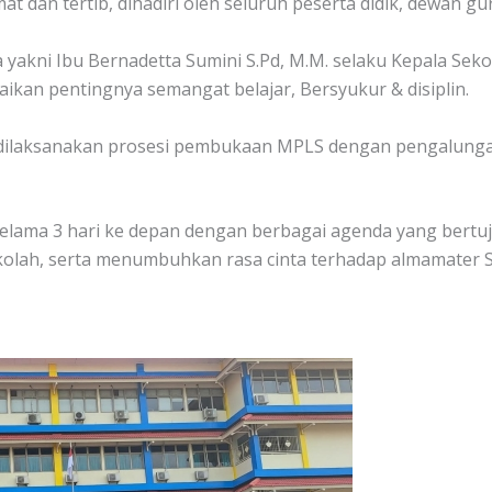
 dan tertib, dihadiri oleh seluruh peserta didik, dewan g
yakni Ibu Bernadetta Sumini S.Pd, M.M. selaku Kepala Seko
kan pentingnya semangat belajar, Bersyukur & disiplin.
dilaksanakan prosesi pembukaan MPLS dengan pengalungan
elama 3 hari ke depan dengan berbagai agenda yang bert
olah, serta menumbuhkan rasa cinta terhadap almamater SM