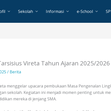
ofil
Sekolah
Informasi
e-School
S
rsisius Vireta Tahun Ajaran 2025/2026
2025
/
Berita
 Vireta menggelar upacara pembukaan Masa Pengenalan Lin
ngan sekolah. Kegiatan ini menjadi momen penting untuk me
idikan mereka di jenjang SMA.