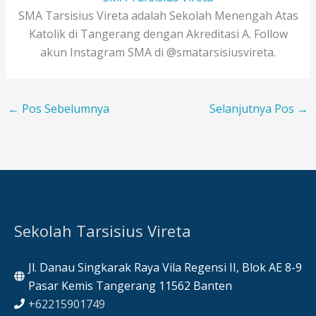
SMA Tarsisius Vireta adalah Sekolah Menengah Atas
Katolik di Tangerang dengan Akreditasi A. Follow
akun Instagram SMA di @smatarsisiusvireta.
←
Pos Sebelumnya
Selanjutnya Pos
→
Sekolah Tarsisius Vireta
Jl. Danau Singkarak Raya Vila Regensi II, Blok AE 8-9
Pasar Kemis Tangerang 11562 Banten
+62215901749