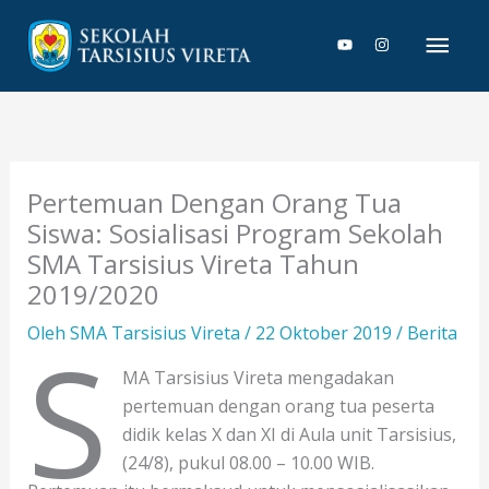
Lewati
Men
ke
konten
Uta
Pertemuan Dengan Orang Tua
Siswa: Sosialisasi Program Sekolah
SMA Tarsisius Vireta Tahun
2019/2020
S
Oleh
SMA Tarsisius Vireta
/
22 Oktober 2019
/
Berita
MA Tarsisius Vireta mengadakan
pertemuan dengan orang tua peserta
didik kelas X dan XI di Aula unit Tarsisius,
(24/8), pukul 08.00 – 10.00 WIB.