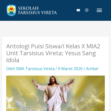
Lewati
Men
ke
konten
Uta
Antologi Puisi Siswa/i Kelas X MIA2
Unit Tarsisius Vireta; Yesus Sang
Idola
Oleh
SMA Tarsisius Vireta
/
9 Maret 2020
/
Artikel