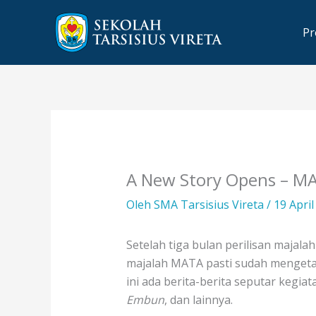
Lewati
ke
Pr
konten
A New Story Opens – MA
Oleh
SMA Tarsisius Vireta
/
19 Apri
Setelah tiga bulan perilisan majal
majalah MATA pasti sudah mengetahu
ini ada berita-berita seputar kegia
Embun
, dan lainnya.