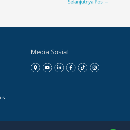
Selanjutnya Pos
→
Media Sosial
dus