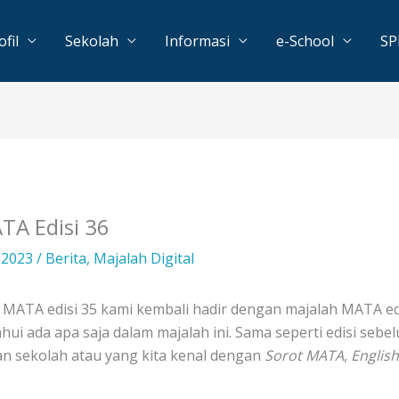
ofil
Sekolah
Informasi
e-School
S
TA Edisi 36
l 2023
/
Berita
,
Majalah Digital
ah MATA edisi 35 kami kembali hadir dengan majalah MATA ed
i ada apa saja dalam majalah ini. Sama seperti edisi sebel
tan sekolah atau yang kita kenal dengan
Sorot MATA
,
English