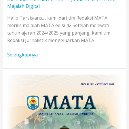
Majalah Digital
Hallo Tarsisians…. kami dari tim Redaksi MATA
merilis majalah MATA edisi 42 Setelah melewati
tahun ajaran 2024/2025 yang panjang, kami tim
Redaksi Jurnalistik mengeluarkan MATA
MATA
Selengkapnya
EDISI
42
–
Discover
The
Limitless
In
The
Land