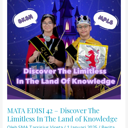
MATA EDISI 42 – Discover The
Limitless In The Land of Knowledge
Oleh
SMA Tarsisius Vireta
/
1 Januari 2025
/
Berita
,