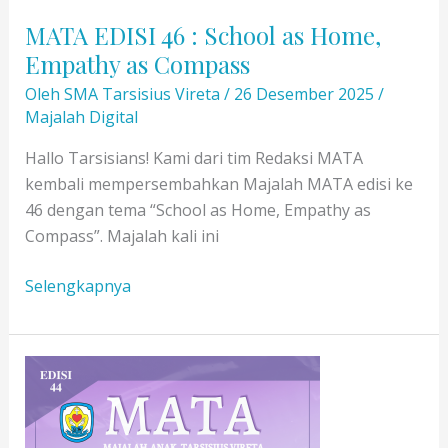
MATA EDISI 46 : School as Home,
Empathy as Compass
Oleh
SMA Tarsisius Vireta
/
26 Desember 2025
/
Majalah Digital
Hallo Tarsisians! Kami dari tim Redaksi MATA
kembali mempersembahkan Majalah MATA edisi ke
46 dengan tema “School as Home, Empathy as
Compass”. Majalah kali ini
MATA
Selengkapnya
EDISI
46
:
School
as
Home,