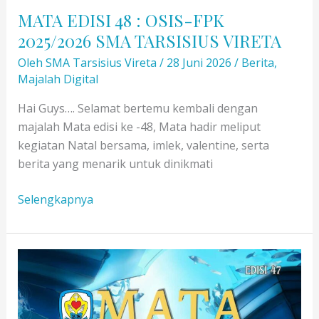
MATA EDISI 48 : OSIS-FPK
2025/2026 SMA TARSISIUS VIRETA
Oleh
SMA Tarsisius Vireta
/
28 Juni 2026
/
Berita
,
Majalah Digital
Hai Guys…. Selamat bertemu kembali dengan
majalah Mata edisi ke -48, Mata hadir meliput
kegiatan Natal bersama, imlek, valentine, serta
berita yang menarik untuk dinikmati
MATA
Selengkapnya
EDISI
48
:
OSIS-
FPK
2025/2026