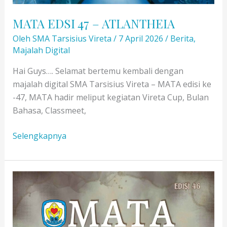
MATA EDSI 47 – ATLANTHEIA
Oleh
SMA Tarsisius Vireta
/
7 April 2026
/
Berita
,
Majalah Digital
Hai Guys…. Selamat bertemu kembali dengan
majalah digital SMA Tarsisius Vireta – MATA edisi ke
-47, MATA hadir meliput kegiatan Vireta Cup, Bulan
Bahasa, Classmeet,
MATA
Selengkapnya
EDSI
47
–
ATLANTHEIA