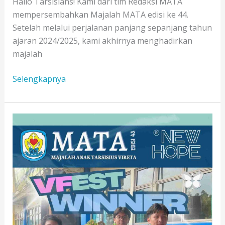
Hallo Tarsisians! Kami dari tim Redaksi MATA
mempersembahkan Majalah MATA edisi ke 44.
Setelah melalui perjalanan panjang sepanjang tahun
ajaran 2024/2025, kami akhirnya menghadirkan
majalah
OUR
Selengkapnya
NEW
LEADERS-
MATA
EDISI
44