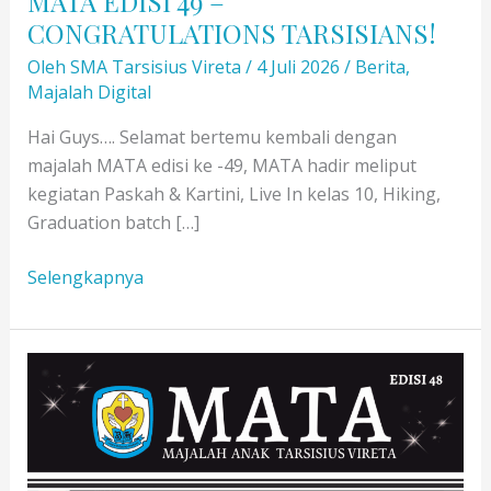
MATA EDISI 49 –
CONGRATULATIONS TARSISIANS!
Oleh
SMA Tarsisius Vireta
/
4 Juli 2026
/
Berita
,
Majalah Digital
Hai Guys…. Selamat bertemu kembali dengan
majalah MATA edisi ke -49, MATA hadir meliput
kegiatan Paskah & Kartini, Live In kelas 10, Hiking,
Graduation batch […]
MATA
Selengkapnya
EDISI
49
–
CONGRATULATIONS
TARSISIANS!