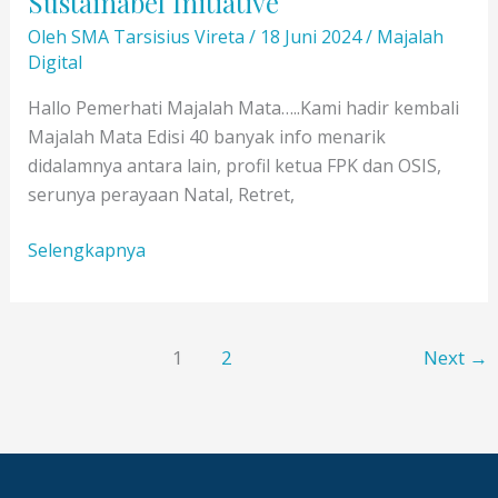
Sustainabel Initiative
Oleh
SMA Tarsisius Vireta
/
18 Juni 2024
/
Majalah
Digital
Hallo Pemerhati Majalah Mata…..Kami hadir kembali
Majalah Mata Edisi 40 banyak info menarik
didalamnya antara lain, profil ketua FPK dan OSIS,
serunya perayaan Natal, Retret,
Majalah
Selengkapnya
MATA
Edisi
40
1
2
Next
→
:
Young
Sustainabel
Initiative