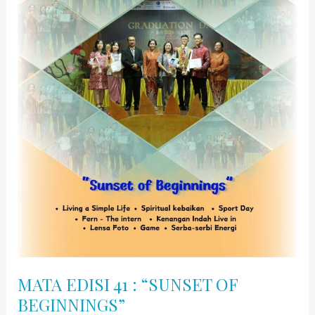
of
Knowledge
MATA EDISI 41 : “SUNSET OF
BEGINNINGS”