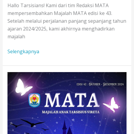
Hallo Tarsisians! Kami dari tim Redaksi MATA
mempersembahkan Majalah MATA edisi ke 43.
Setelah melalui perjalanan panjang sepanjang tahun
ajaran 2024/2025, kami akhirnya menghadirkan
majalah
MATA
Selengkapnya
EDISI
43
-
NEW
HOPE