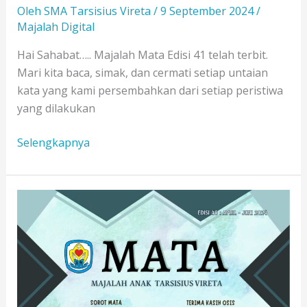
Oleh
SMA Tarsisius Vireta
/
9 September 2024
/
Majalah Digital
Hai Sahabat….. Majalah Mata Edisi 41 telah terbit.
Mari kita baca, simak, dan cermati setiap untaian
kata yang kami persembahkan dari setiap peristiwa
yang dilakukan
MATA
Selengkapnya
EDISI
41
:
“SUNSET
OF
BEGINNINGS”