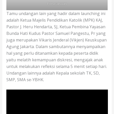
Perusahaan
Tamu undangan lain yang hadir dalam launching ini
adalah Ketua Majelis Pendidikan Katolik (MPK) KAJ,
Pastor J. Heru Hendarta, SJ, Ketua Pembina Yayasan
Bunda Hati Kudus Pastor Samuel Pangestu, Pr yang
juga merupakan Vikaris Jenderal (Vikjen) Keuskupan
Agung Jakarta. Dalam sambutannya menyampaikan
hal yang perlu ditanamkan kepada peserta didik
yaitu melatih kemampuan diskresi, mengajak anak
untuk melakukan refleksi selama 5 menit setiap hari.
Undangan lainnya adalah Kepala sekolah TK, SD,
SMP, SMA se-YBHK.