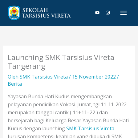
Lewati
Men
ke
konten
Uta
Launching SMK Tarsisius Vireta
Tangerang
Oleh
SMK Tarsisius Vireta
/
15 November 2022
/
Berita
Yayasan Bunda Hati Kudus mengembangkan
pelayanan pendidikan Vokasi. Jumat, tgl 11-11-2022
merupakan tanggal cantik ( 11+11=22 ) dan
bersejarah bagi Keluarga Besar Yayasan Bunda Hati
Kudus dengan launching
SMK Tarsisius Vireta
.
Jurusan kompetensi keahlian yang dibuka di SMK