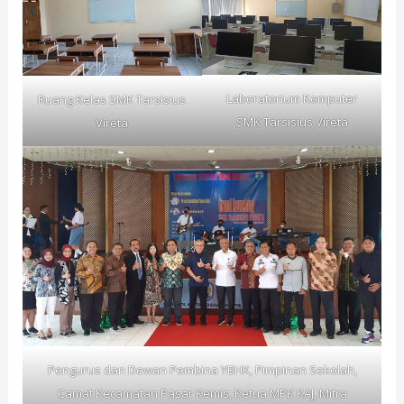
Laboratorium Komputer
Ruang Kelas SMK Tarsisius
SMK Tarsisius Vireta
Vireta
Pengurus dan Dewan Pembina YBHK, Pimpinan Sekolah,
Camat Kecamatan Pasar Kemis, Ketua MPK KAJ, Mitra