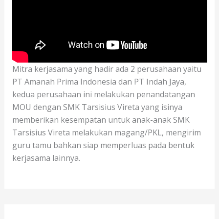
Mitra kerjasama yang hadir ada 2 perusahaan yaitu
PT Amanah Prima Indonesia dan PT Indah Jaya,
kedua perusahaan ini melakukan penandatangan
MOU dengan SMK Tarsisius Vireta yang isinya
memberikan kesempatan untuk anak-anak SMK
Tarsisius Vireta melakukan magang/PKL, mengirim
guru tamu bahkan siap memperluas pada bentuk
kerjasama lainnya.