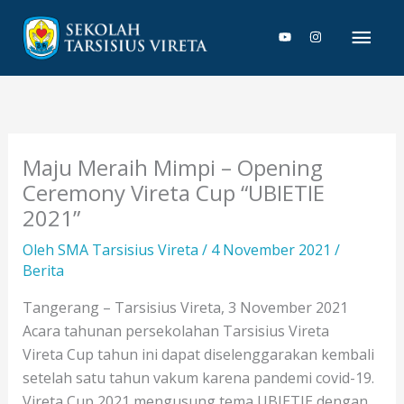
Lewati
Men
ke
konten
Uta
Maju Meraih Mimpi – Opening
Ceremony Vireta Cup “UBIETIE
2021”
Oleh
SMA Tarsisius Vireta
/
4 November 2021
/
Berita
Tangerang – Tarsisius Vireta, 3 November 2021
Acara tahunan persekolahan Tarsisius Vireta
Vireta Cup tahun ini dapat diselenggarakan kembali
setelah satu tahun vakum karena pandemi covid-19.
Vireta Cup 2021 mengusung tema UBIETIE dengan