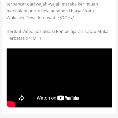
terpancar dari wajah-wajah mereka kerinduan
mendalam untuk belajar seperti biasa,” kata
Wakasek Dewi Retnowati.
*[DGea]
Berikut Video Sosialisasi Pembelajaran Tatap Muka
Terbatas (PTMT)