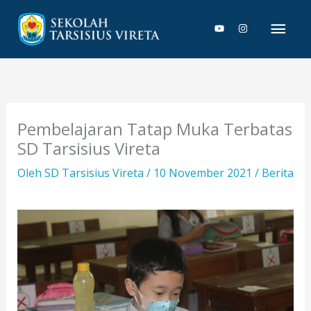
Lewati
Men
ke
konten
Uta
Pembelajaran Tatap Muka Terbatas
SD Tarsisius Vireta
Oleh
SD Tarsisius Vireta
/
10 November 2021
/
Berita