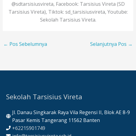
@sdtarsisiusvireta, Facebook: Tarsisius Vireta (SD
Tarsisius Vireta), Tiktok: sd_tarsisiusvireta, Youtube:
Sekolah Tarsisius Vireta.
←
Pos Sebelumnya
Selanjutnya Pos
→
Sekolah Tarsisius Vireta
Jl. Danau Singkarak Raya Vila Regensi II, Blok AE 8-9
Pasar Kemis Tangerang 11562 Banten
+62215901749
info@tarsisiusvireta.sch.id