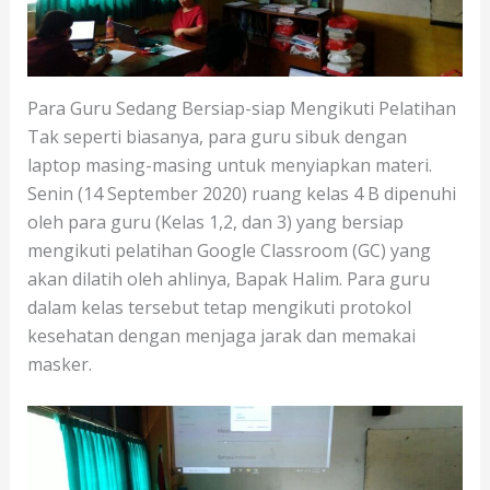
Para Guru Sedang Bersiap-siap Mengikuti Pelatihan
Tak seperti biasanya, para guru sibuk dengan
laptop masing-masing untuk menyiapkan materi.
Senin (14 September 2020) ruang kelas 4 B dipenuhi
oleh para guru (Kelas 1,2, dan 3) yang bersiap
mengikuti pelatihan Google Classroom (GC) yang
akan dilatih oleh ahlinya, Bapak Halim. Para guru
dalam kelas tersebut tetap mengikuti protokol
kesehatan dengan menjaga jarak dan memakai
masker.