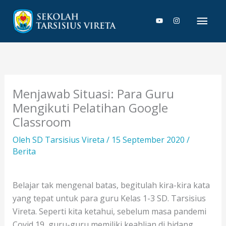
Lewati
Men
ke
konten
Uta
Menjawab Situasi: Para Guru
Mengikuti Pelatihan Google
Classroom
Oleh
SD Tarsisius Vireta
/
15 September 2020
/
Berita
Belajar tak mengenal batas, begitulah kira-kira kata
yang tepat untuk para guru Kelas 1-3 SD. Tarsisius
Vireta. Seperti kita ketahui, sebelum masa pandemi
Covid 19, guru-guru memiliki keahlian di bidang