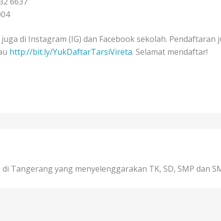
032 6637
004
 juga di Instagram (IG) dan Facebook sekolah. Pendaftaran j
au
http://bit.ly/YukDaftarTarsiVireta
. Selamat mendaftar!
lik di Tangerang yang menyelenggarakan TK, SD, SMP dan SM