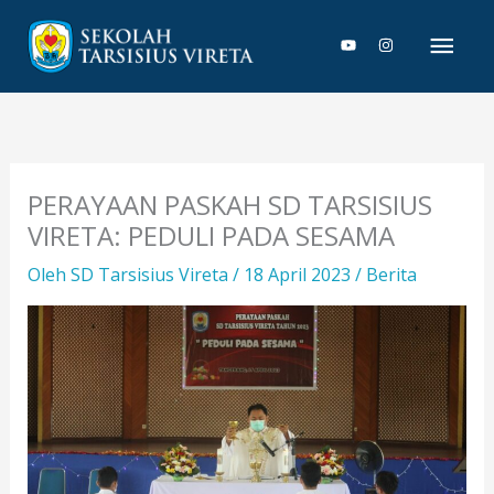
Lewati
Men
ke
konten
Uta
PERAYAAN PASKAH SD TARSISIUS
VIRETA: PEDULI PADA SESAMA
Oleh
SD Tarsisius Vireta
/
18 April 2023
/
Berita