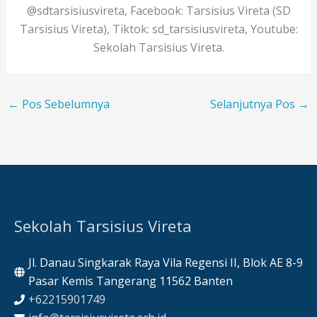
@sdtarsisiusvireta, Facebook: Tarsisius Vireta (SD
Tarsisius Vireta), Tiktok: sd_tarsisiusvireta, Youtube:
Sekolah Tarsisius Vireta.
←
Pos Sebelumnya
Selanjutnya Pos
→
Sekolah Tarsisius Vireta
Jl. Danau Singkarak Raya Vila Regensi II, Blok AE 8-9
Pasar Kemis Tangerang 11562 Banten
+62215901749