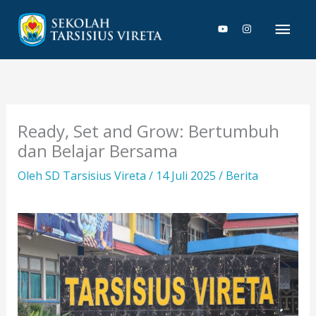
Lewati
Men
ke
konten
Uta
Ready, Set and Grow: Bertumbuh
dan Belajar Bersama
Oleh
SD Tarsisius Vireta
/
14 Juli 2025
/
Berita