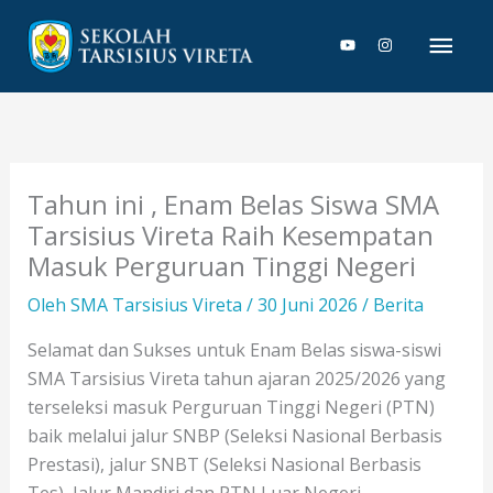
Lewati
Men
ke
konten
Uta
Tahun ini , Enam Belas Siswa SMA
Tarsisius Vireta Raih Kesempatan
Masuk Perguruan Tinggi Negeri
Oleh
SMA Tarsisius Vireta
/
30 Juni 2026
/
Berita
Selamat dan Sukses untuk Enam Belas siswa-siswi
SMA Tarsisius Vireta tahun ajaran 2025/2026 yang
terseleksi masuk Perguruan Tinggi Negeri (PTN)
baik melalui jalur SNBP (Seleksi Nasional Berbasis
Prestasi), jalur SNBT (Seleksi Nasional Berbasis
Tes), Jalur Mandiri dan PTN Luar Negeri.