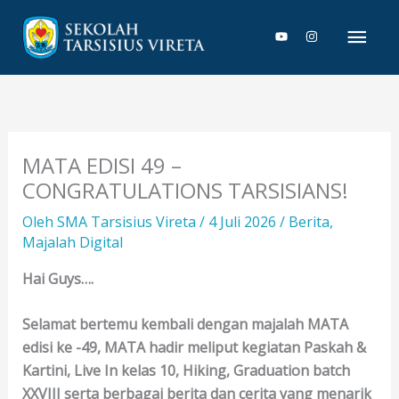
Lewati
Men
ke
konten
Uta
MATA EDISI 49 –
CONGRATULATIONS TARSISIANS!
Oleh
SMA Tarsisius Vireta
/
4 Juli 2026
/
Berita
,
Majalah Digital
Hai Guys….
Selamat bertemu kembali dengan majalah MATA
edisi ke -49, MATA hadir meliput kegiatan Paskah &
Kartini, Live In kelas 10, Hiking, Graduation batch
XXVIII serta berbagai berita dan cerita yang menarik