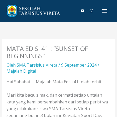
Lewati
Men
ke
konten
Uta
MATA EDISI 41 : “SUNSET OF
BEGINNINGS”
Oleh
SMA Tarsisius Vireta
/
9 September 2024
/
Majalah Digital
Hai Sahabat….. Majalah Mata Edisi 41 telah terbit.
Mari kita baca, simak, dan cermati setiap untaian
kata yang kami persembahkan dari setiap peristiwa
yang dilakukan siswa SMA Tarsisius Vireta
sepanjang bulan 3 bulan ini. Kegiatan Sport Day,