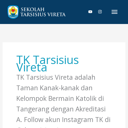
Lewati
Men
ke
konten
Uta
TK Tarsisius
Vireta
TK Tarsisius Vireta adalah
Taman Kanak-kanak dan
Kelompok Bermain Katolik di
Tangerang dengan Akreditasi
A. Follow akun Instagram TK di