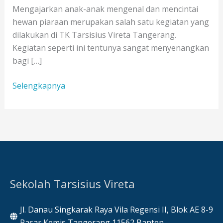
Mengajarkan anak-anak mengenal dan mencintai
hewan piaraan merupakan salah satu kegiatan yang
dilakukan di TK Tarsisius Vireta Tangerang.
Kegiatan seperti ini tentunya sangat menyenangkan
bagi […]
Jadikan
Selengkapnya
Lingkungan
Sebagai
Sumber
Belajar
Sekolah Tarsisius Vireta
Jl. Danau Singkarak Raya Vila Regensi II, Blok AE 8-9
Pasar Kemis Tangerang 11562 Banten