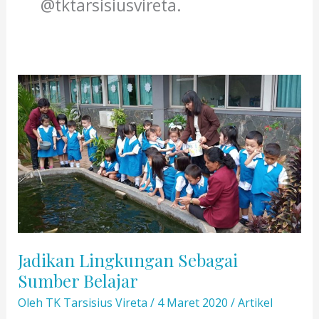
@tktarsisiusvireta.
Jadikan Lingkungan Sebagai
Sumber Belajar
Oleh
TK Tarsisius Vireta
/
4 Maret 2020
/
Artikel