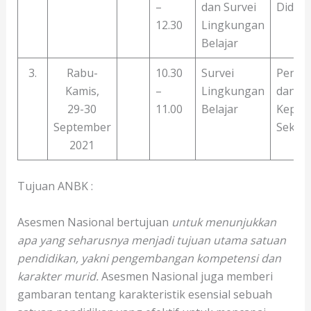
–
dan Survei
Didik
12.30
Lingkungan
Belajar
3.
Rabu-
10.30
Survei
Pendid
Kamis,
–
Lingkungan
dan
29-30
11.00
Belajar
Kepal
September
Sekol
2021
Tujuan ANBK :
Asesmen Nasional bertujuan
untuk menunjukkan
apa yang seharusnya menjadi tujuan utama satuan
pendidikan, yakni pengembangan kompetensi dan
karakter murid.
Asesmen Nasional juga memberi
gambaran tentang karakteristik esensial sebuah