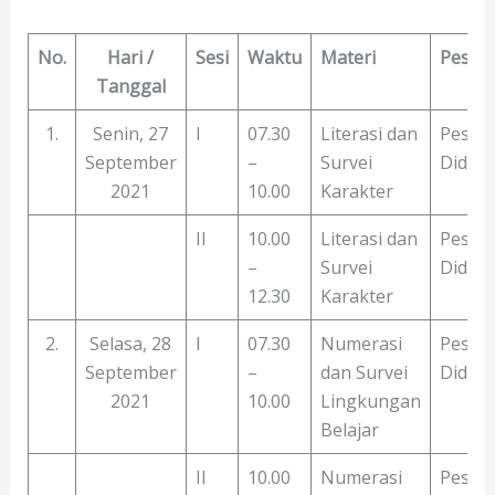
No.
Hari /
Sesi
Waktu
Materi
Pesert
Tanggal
1.
Senin, 27
I
07.30
Literasi dan
Pesert
September
–
Survei
Didik
2021
10.00
Karakter
II
10.00
Literasi dan
Pesert
–
Survei
Didik
12.30
Karakter
2.
Selasa, 28
I
07.30
Numerasi
Pesert
September
–
dan Survei
Didik
2021
10.00
Lingkungan
Belajar
II
10.00
Numerasi
Pesert