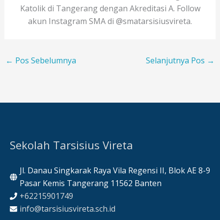
Katolik di Tangerang dengan Akreditasi A. Follow
akun Instagram SMA di @smatarsisiusvireta.
←
Pos Sebelumnya
Selanjutnya Pos
→
Sekolah Tarsisius Vireta
Jl. Danau Singkarak Raya Vila Regensi II, Blok AE 8-9
Pasar Kemis Tangerang 11562 Banten
+62215901749
info@tarsisiusvireta.sch.id