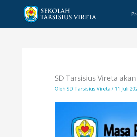
Lewati
ke
Pr
konten
SD Tarsisius Vireta ak
Oleh
SD Tarsisius Vireta
/
11 Juli 2