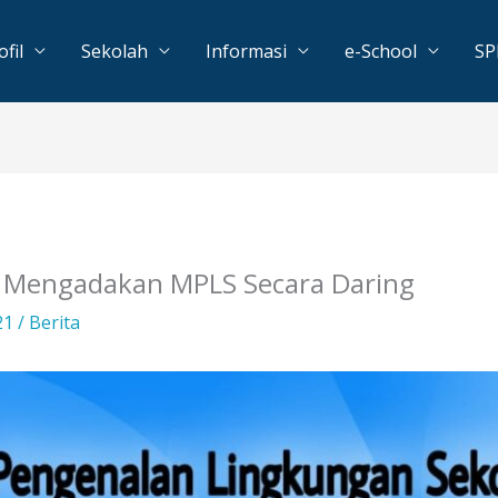
ofil
Sekolah
Informasi
e-School
S
an Mengadakan MPLS Secara Daring
021
/
Berita