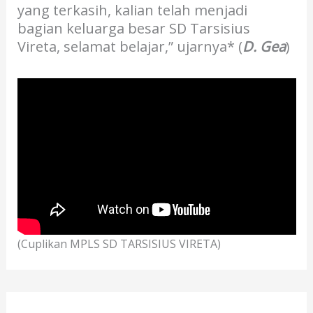
yang terkasih, kalian telah menjadi
bagian keluarga besar SD Tarsisius
Vireta, selamat belajar,” ujarnya* (
D. Gea
)
(Cuplikan MPLS SD TARSISIUS VIRETA)