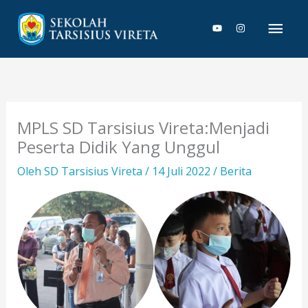
Lewati
Men
ke
konten
Uta
MPLS SD Tarsisius Vireta:Menjadi
Peserta Didik Yang Unggul
Oleh
SD Tarsisius Vireta
/
14 Juli 2022
/
Berita