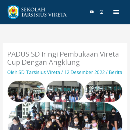
Lewati
Men
ke
konten
Uta
PADUS SD Iringi Pembukaan Vireta
Cup Dengan Angklung
Oleh
SD Tarsisius Vireta
/
12 Desember 2022
/
Berita