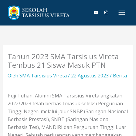
Lewati
Men
ke
konten
Uta
Tahun 2023 SMA Tarsisius Vireta
Tembus 21 Siswa Masuk PTN
Oleh
SMA Tarsisius Vireta
/
22 Agustus 2023
/
Berita
Puji Tuhan, Alumni SMA Tarsisius Vireta angkatan
2022/2023 telah berhasil masuk seleksi Perguruan
Tinggi Negeri melalui jalur SNBP (Saringan Nasional
Berbasis Prestasi), SNBT (Saringan Nasional
Berbasis Tes), MANDIRI dan Perguruan Tinggi Luar
Negeri. Sebuah perjuangan yang membanggakan