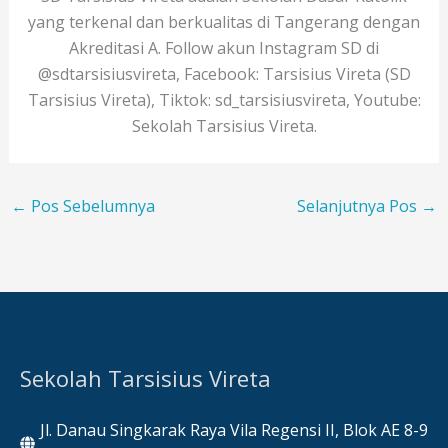
yang terkenal dan berkualitas di Tangerang dengan
Akreditasi A. Follow akun Instagram SD di
@sdtarsisiusvireta, Facebook: Tarsisius Vireta (SD
Tarsisius Vireta), Tiktok: sd_tarsisiusvireta, Youtube:
Sekolah Tarsisius Vireta.
←
Pos Sebelumnya
Selanjutnya Pos
→
Sekolah Tarsisius Vireta
Jl. Danau Singkarak Raya Vila Regensi II, Blok AE 8-9