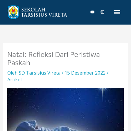
Lewati
Men
ke
konten
Uta
Natal: Refleksi Dari Peristiwa
Paskah
Oleh
SD Tarsisius Vireta
/
15 Desember 2022
/
Artikel